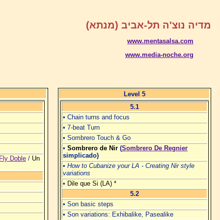
מדיה נוצ'ה תל-אביב (מנתא)
www.mentasalsa.com
www.media-noche.org
Level 5
5.1
• Chain turns and focus
• 7-beat Turn
• Sombrero Touch & Go
•
Sombrero de Nir
(
Sombrero De Regnier
simplicado)
Fly Doble
/
Un
•
How to Cubanize your LA - Creating Nir style
variations
•
Dile que Si (LA) *
5.2
• Son basic steps
• Son variations: Exhibalike, Pasealike