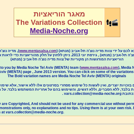
מאגר הוריאציות
The Variations Collection
Media-Noche.org
 מדיה נוצ'ה (
www.mentasalsa.com
בא לכם על ידי צוות מדיה נוצ'ה תל-אביב (מנתא
 ניתן ללחוץ על חלק מהוריאציות כדי לראות את הוריאציה ולקבל פרטים עליה
הוריאציות המודגשות הן מקוריות של צוות מדיה נוצ'ה תל-אביב (מנתא)
t to you by Media Noche Tel Aviv (MENTA) team (
www.mentasalsa.com
), Media 
iv (MENTA) page , June 2013 version. You can click on some of the variations in 
The Bold variation names are Media Noche Tel Aviv (MENTA) originals
בלבד, ללא הסברים, וללא דגשים, והשימוש בהם על אחריות המשתמש בלבד. על מנת 
ה נוצ'ה בכתובת
ery are Copyrighted, And should not be used for any commercial use without perm
monstrations only, no explanations and no tips. Using them is at your own risk
m at
vars.collection@media-noche.org
.