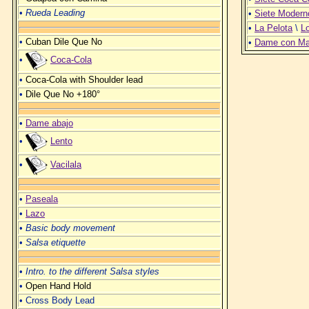
•
Rueda Leading
•
Siete Modern
•
La Pelota
\
L
•
Cuban Dile Que No
•
Dame con M
•
Coca-Cola
•
Coca-Cola with Shoulder lead
•
Dile Que No +180°
•
Dame abajo
•
Lento
•
Vacilala
•
Paseala
•
Lazo
•
Basic body movement
•
Salsa etiquette
•
Intro. to the different Salsa styles
•
Open Hand Hold
• Cross Body Lead