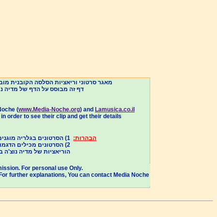
מאגר סרטוני וריאציות הסלסה הקובנית מו) (
דף זה מבוסס על הדף של מדיה נוצ'ה תל-אביב (מנתא) , גירסת יוני 2013..
Noche (
www.Media-Noche.org
) and
Lamusica.co.il
order to see their clip and get their details.
הבהרות:
1) הסרטונים בגלריה מוגנים בזכויות יוצרים, ואין לעשות כל שימוש מסחרי בסרטונים אלו ללא אישור, אלא שימוש אישי בלבד
הסרטונים מכילים הדגמות 
הוריאציות של מדי vars.collection@media-noche.org .
ission. For personal use Only.
. For further explanations, You can contact Media Noche