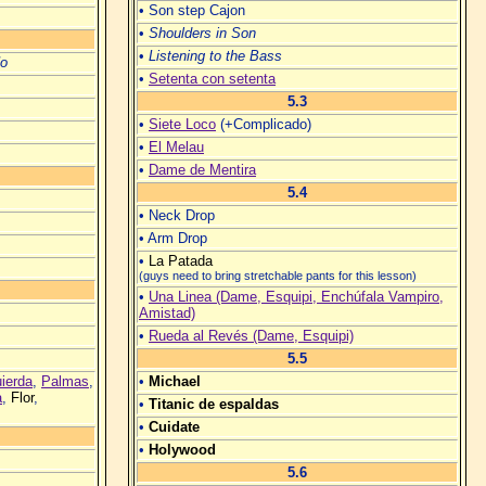
• Son step Cajon
•
Shoulders in Son
•
Listening to the Bass
No
•
Setenta con setenta
5.3
•
Siete Loco
(+Complicado)
•
El Melau
•
Dame de Mentira
5.4
• Neck Drop
• Arm Drop
•
La Patada
(guys need to bring stretchable pants for this lesson)
•
Una Linea (Dame, Esquipi, Enchúfala Vampiro,
Amistad)
•
Rueda al Revés (Dame, Esquipi)
5.5
uierda
,
Palmas
,
•
Michael
a
,
Flor
,
•
Titanic de espaldas
•
Cuidate
•
Holywood
5.6