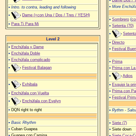
•
Dame Dos / 
•
More Enchúfa
•
Intro. to contra, leading and following
•
Dame (+con Una / Dos / Tres / YESH)
•
Sombrero
(
co
•
Para Ti Para Mi
•
Setenta (70)
•
Setenta
Level 2
•
Directo
•
Enchúfala y Dame
•
Festival Bue
•
Enchúfala Doble
•
Enchúfala complicado
•
Prima
•
Festival Balagan
•
Prima con L
•
Adios
•
Exhibala
•
Esquipi la pr
•
Prima con Pau
•
Enchúfala con Vuelta
•
Festival Prim
•
Enchúfala con Evelyn
•
DQN right to right
•
Rythm - Sals
•
Basic Rhythm
•
Siete (7)
•
Cuban Guapea
•
Siete down
•
Guapea con Camina
•
Siete Coca-C