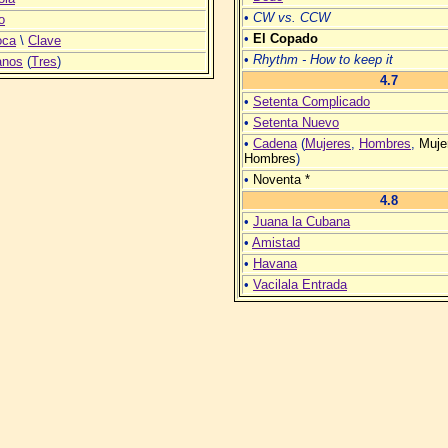
•
CW vs. CCW
o
•
El Copado
oca
\
Clave
•
Rhythm - How to keep it
anos
(
Tres
)
4.7
•
Setenta Complicado
•
Setenta Nuevo
•
Cadena
(
Mujeres
,
Hombres
,
Muje
Hombres
)
•
Noventa *
4.8
•
Juana la Cubana
•
Amistad
•
Havana
•
Vacilala Entrada