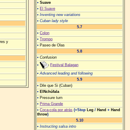
•
Suave
•
El Suave
•
Inventing new variations
•
Cuban lady style
5.7
•
Colon
•
Trompo
res y
•
Paseo de Olas
5.8
•
Confusion
•
Festival Balagan
•
Advanced leading and following
5.9
•
Dile que Si (Cuban)
•
EINchúfala
•
Pressure turn
•
Prima Grande
•
Coca-cola por atrás
(+Stop
Leg
/
Hand
+
Hand
throw
)
5.10
•
Instructing salsa intro