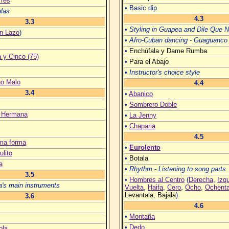
Tres
• Basic dip
las
4.3
3.3
•
Styling in Guapea and Dile Que 
n Lazo
)
•
Afro-Cuban dancing - Guaguanco
•
Enchúfala y Dame Rumba
 y Cinco (75)
•
Para el Abajo
•
Instructor's choice style
no Malo
4.4
3.4
•
Abanico
•
Sombrero Doble
a Hermana
•
La Jenny
•
Chaparia
4.5
ima forma
•
Eurolento
lito
•
Botala
a
•
Rhythm - Listening to song parts
3.5
•
Hombres al Centro
(
Derecha
,
Izq
a's main instruments
Vuelta
,
Haifa
,
Cero
,
Ocho
,
Ochent
Levantala
,
Bajala
)
3.6
4.6
•
Montaña
•
Dedo
ola