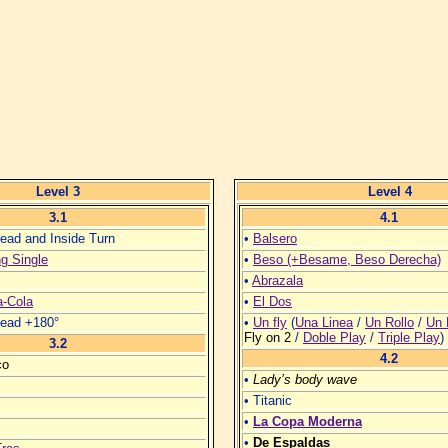
Level 3
Level 4
3.1
4.1
ead and Inside Turn
•
Balsero
g Single
•
Beso (+Besame, Beso Derecha)
•
Abrazala
a-Cola
•
El Dos
Lead +180°
•
Un fly
(
Una Linea
/
Un Rollo
/
Un 
Fly on 2
/
Doble Play
/
Triple Play
)
3.2
4.2
co
•
Lady’s body wave
• Titanic
•
La Copa Moderna
•
De Espaldas