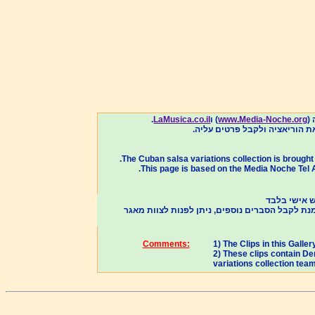
.
LaMusica.co.il
) ו
www.Media-Noche.org
),
.
The Cuban salsa variations collection is brough
This page is based on the Media Noche Tel Av
2) לקבל הסברים נוספים, ניתן לפנות לצוות מאגר
Comments:
1) The Clips in this Gall
2) These clips contain De
variations collection tea