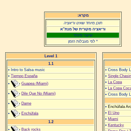
מקרא:
תוכן מיוחד שאינו וריאציה
וריאציה מקורית של מנת"א
שיעור מיוחד
* לפי מגבלות הזמן
Level 1
1.1
• Intro to Salsa music
• Cross Body L
•
Tiempo España
•
Single Chasin
•
La Copa
•
Guapea (Miami)
•
La Copa Coc
•
Dile Que No (Miami)
• Cross Body 
•
Dame
•
Enchúfala Ar
•
El Uno
•
Enchúfala
•
Miami
1.2
•
Kentucky
•
Back rocks